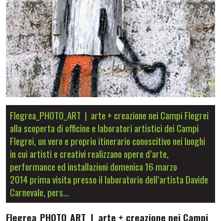
Flegrea_PHOTO_ART | arte + creazione nei Campi Flegrei
alla scoperta di officine e laboratori artistici dei Campi
Flegrei, un vero e proprio itinerario conoscitivo nei luoghi
in cui artisti e creativi realizzano opere d’arte,
performance ed installazioni domenica 16 marzo
2014 prima visita presso il laboratorio dell’artista Davide
Carnevale, pers…
Flegrea_PHOTO_ART | arte + creazione nei Campi