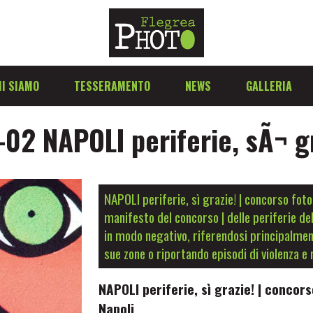
I SIAMO
TESSERAMENTO
NEWS
GALLERIA
02 NAPOLI periferie, sÃ¬ g
NAPOLI periferie, sì grazie! | concorso foto
manifesto del concorso | delle periferie del
in modo negativo, riferendosi principalment
sue zone o riportando episodi di violenza e
NAPOLI periferie, sì grazie! | concor
Napoli