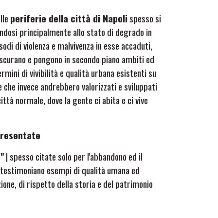
lle
periferie della città di Napoli
spesso si
endosi principalmente allo stato di degrado in
odi di violenza e malvivenza in esse accaduti,
oscurano e pongono in secondo piano ambiti ed
ermini di vivibilità e qualità urbana esistenti su
e che invece andrebbero valorizzati e sviluppati
 città normale
, dove la gente ci abita e ci vive
presentate
!"
| spesso citate solo per l'abbandono ed il
e testimoniano esempi di qualità umana ed
one, di rispetto della storia e del patrimonio