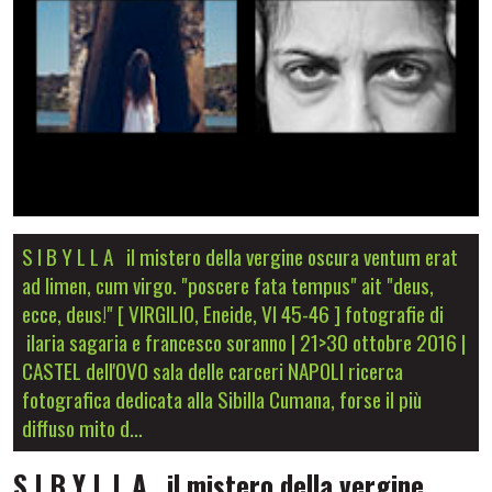
S I B Y L L A il mistero della vergine oscura ventum erat
ad limen, cum virgo. "poscere fata tempus" ait "deus,
ecce, deus!" [ VIRGILIO, Eneide, VI 45-46 ] fotografie di
ilaria sagaria e francesco soranno | 21>30 ottobre 2016 |
CASTEL dell'OVO sala delle carceri NAPOLI ricerca
fotografica dedicata alla Sibilla Cumana, forse il più
diffuso mito d…
S I B Y L L A il mistero della vergine