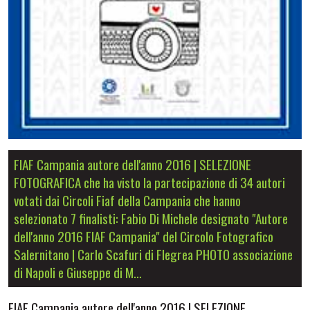
FIAF Campania autore dell'anno 2016 | SELEZIONE
FOTOGRAFICA che ha visto la partecipazione di 34 autori
votati dai Circoli Fiaf della Campania che hanno
selezionato 7 finalisti: Fabio Di Michele designato "Autore
dell'anno 2016 FIAF Campania" del Circolo Fotografico
Salernitano | Carlo Scafuri di Flegrea PHOTO associazione
di Napoli e Giuseppe di M…
FIAF Campania autore dell'anno 2016 | SELEZIONE