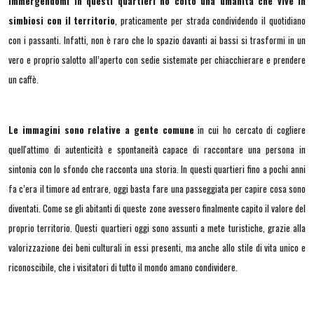
Immergendomi in questi quartieri ho colto una umanità che vive in
simbiosi con il territorio
, praticamente per strada condividendo il quotidiano
con i passanti. Infatti, non è raro che lo spazio davanti ai bassi si trasformi in un
vero e proprio salotto all’aperto con sedie sistemate per chiacchierare e prendere
un caffè.
Le immagini sono relative a gente comune
in cui ho cercato di cogliere
quell'attimo di autenticità e spontaneità capace di raccontare una persona in
sintonia con lo sfondo che racconta una storia. In questi quartieri fino a pochi anni
fa c’era il timore ad entrare, oggi basta fare una passeggiata per capire cosa sono
diventati. Come se gli abitanti di queste zone avessero finalmente capito il valore del
proprio territorio.
Questi quartieri oggi sono assunti a mete turistiche, grazie alla
valorizzazione dei beni culturali in essi presenti, ma anche allo stile di vita unico e
riconoscibile, che i visitatori di tutto il mondo amano condividere.