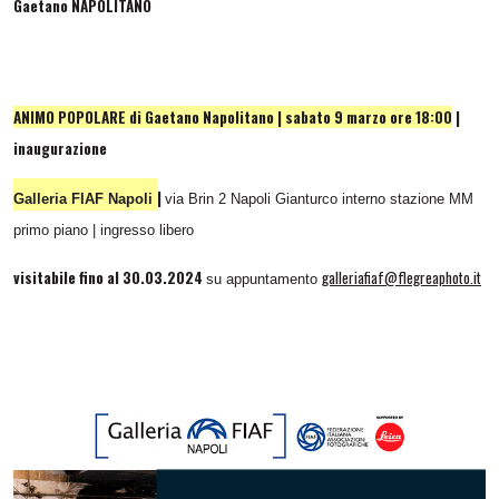
Gaetano NAPOLITANO
ANIMO POPOLARE di Gaetano Napolitano | sabato 9 marzo ore 18:00
|
inaugurazione
|
Galleria FIAF Napoli
via Brin 2 Napoli Gianturco interno stazione MM
primo piano | ingresso libero
visitabile fino al 30.03.2024
galleriafiaf@flegreaphoto.it
su appuntamento