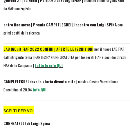
giovedì 21 | su zoom | ParliAMO di FotograFIAF |
incontro online organizzato
da FIAF con FujiFilm
entro fine mese | Premio CAMPI FLEGREI | incontro con Luigi SPINA
con
primi scatti della ricerca
_______________________________________________________________________________________
LAB DiCult FIAF 2022 CONFINI |
APERTE LE ISCRIZIONI
per il nuovo LAB FIAF
dall’intrigante tema
|
PARTECIPAZIONE GRATUITA per tesserati FIAF e soci dei Circoli
FIAF della Campania |
tutte le info QUI
CAMPI FLEGREI dove la storia diventa mito
| mostra Casina Vanvitelliana
Bacoli fino al 20.04
info QUI
_______________________________________________________________________________________
SCELTI PER VOI
CONFRATELLI di Luigi Spina