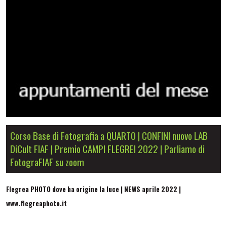
Corso Base di Fotografia a QUARTO | CONFINI nuovo LAB
DiCult FIAF | Premio CAMPI FLEGREI 2022 | Parliamo di
FotograFIAF su zoom
Flegrea PHOTO dove ha origine la luce | NEWS aprile 2022 |
www.flegreaphoto.it