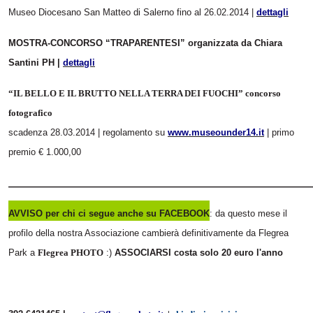
Museo Diocesano San Matteo di Salerno fino al 26.02.2014 |
dettagli
MOSTRA-CONCORSO “TRAPARENTESI” organizzata da Chiara
Santini PH |
dettagli
“IL BELLO E IL BRUTTO NELLA TERRA DEI FUOCHI” concorso
fotografico
scadenza 28.03.2014 | regolamento su
www.museounder14.it
| primo
premio € 1.000,00
______________________________________________________________
AVVISO per chi ci segue anche su FACEBOOK
: da questo mese il
profilo della nostra Associazione cambierà definitivamente da Flegrea
Park a
Flegrea PHOTO
:)
ASSOCIARSI costa solo 20 euro l'anno