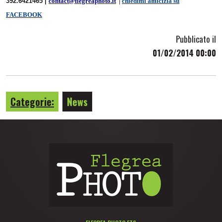
392.6421465 |
contact@flegreaphoto.it
|
chiedimi amicizia su
FACEBOOK
Pubblicato il
01/02/2014 00:00
Categorie:
News