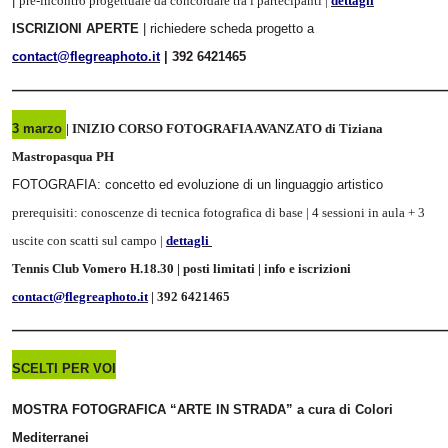
|
pre-incontro progettuale da concordare tra i partecipanti |
dettagli
ISCRIZIONI APERTE
| richiedere scheda progetto a
contact@flegreaphoto.it
| 392 6421465
______________________________________________________________
3 marzo
| INIZIO CORSO FOTOGRAFIA AVANZATO di Tiziana
Mastropasqua PH
FOTOGRAFIA: concetto ed evoluzione di un linguaggio artistico
prerequisiti: conoscenze di tecnica fotografica di base | 4 sessioni in aula + 3
uscite con scatti sul campo |
dettagli
Tennis Club Vomero H.18.30
|
posti limitati | info e iscrizioni
contact@flegreaphoto.it
| 392 6421465
______________________________________________________________
SCELTI PER VOI
MOSTRA FOTOGRAFICA “ARTE IN STRADA” a cura di Colori
Mediterranei