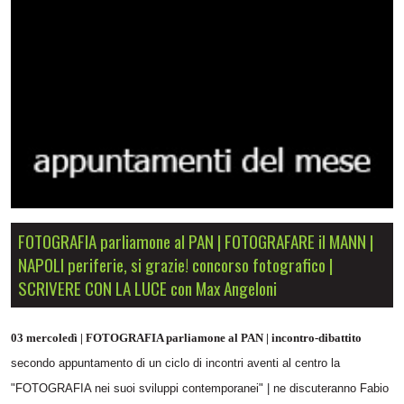
FOTOGRAFIA parliamone al PAN | FOTOGRAFARE il MANN |
NAPOLI periferie, si grazie! concorso fotografico |
SCRIVERE CON LA LUCE con Max Angeloni
03 mercoledì | FOTOGRAFIA parliamone al PAN | incontro-dibattito
secondo appuntamento di un ciclo di incontri aventi al centro la
"FOTOGRAFIA nei suoi sviluppi contemporanei" | ne discuteranno Fabio