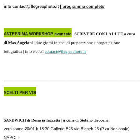
info contact@flegreaphoto.it |
programma completo
ANTEPRIMA WORKSHOP avanzato
| SCRIVERE CON LA LUCE a cura
di Max Angeloni
| due giorni intensi di preparazione e progettazione
fotografica | info e costi
contact@flegreaphoto.it
______________________________________________________________
SCELTI PER VOI
SANDWICH di Rosaria Iazzetta |
a cura di Stefano Taccone
vernissage 20/01 h.18.30 Galleria E23 via Blanch 23 (P.za Nazionale)
NAPOLI