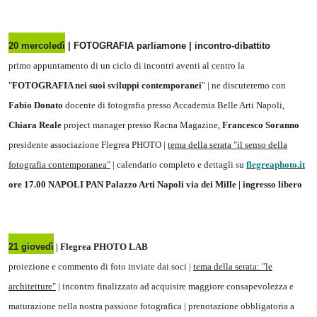
20 mercoledì
| FOTOGRAFIA parliamone | incontro-dibattito
primo appuntamento di un ciclo di incontri aventi al centro la
"
FOTOGRAFIA nei suoi sviluppi contemporanei
" | ne discuteremo con
Fabio Donato
docente di fotografia presso Accademia Belle Arti Napoli,
Chiara Reale
project manager presso Racna Magazine,
Francesco Soranno
presidente associazione Flegrea PHOTO |
tema della serata "il senso della
fotografia contemporanea"
| calendario completo e dettagli su
flegreaphoto.it
ore 17.00 NAPOLI PAN Palazzo Arti Napoli via dei Mille | ingresso libero
21 giovedì
| Flegrea PHOTO LAB
proiezione e commento di foto inviate dai soci |
tema della serata: "le
architetture"
| incontro finalizzato ad acquisire maggiore consapevolezza e
maturazione nella nostra passione fotografica | prenotazione obbligatoria a