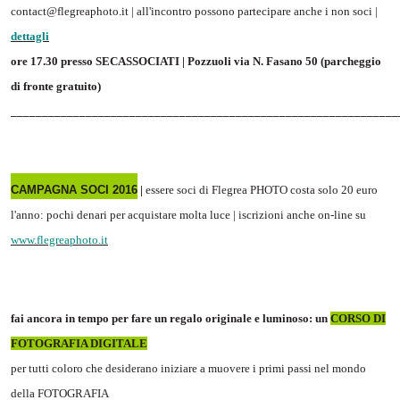
contact@flegreaphoto.it | all'incontro possono partecipare anche i non soci |
dettagli
ore 17.30 presso SECASSOCIATI | Pozzuoli via N. Fasano 50 (parcheggio
di fronte gratuito)
______________________________________________________________
CAMPAGNA SOCI 2016
|
essere soci di Flegrea PHOTO costa solo 20 euro
l'anno: pochi denari per acquistare molta luce | iscrizioni anche on-line su
www.flegreaphoto.it
fai ancora in tempo per fare un regalo originale e luminoso: un
CORSO DI
FOTOGRAFIA DIGITALE
per tutti coloro che desiderano iniziare a muovere i primi passi nel mondo
della FOTOGRAFIA