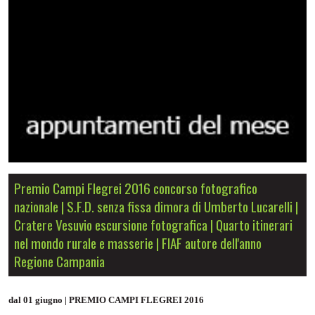
Premio Campi Flegrei 2016 concorso fotografico
nazionale | S.F.D. senza fissa dimora di Umberto Lucarelli |
Cratere Vesuvio escursione fotografica | Quarto itinerari
nel mondo rurale e masserie | FIAF autore dell'anno
Regione Campania
dal 01 giugno | PREMIO CAMPI FLEGREI 2016