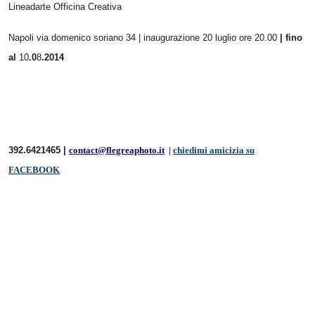
Lineadarte Officina Creativa
Napoli via domenico soriano 34 | inaugurazione 20 luglio ore 20.00
| fino
al
10
.0
8
.2014
392.6421465 |
contact@flegreaphoto.it
|
chiedimi amicizia su
FACEBOOK