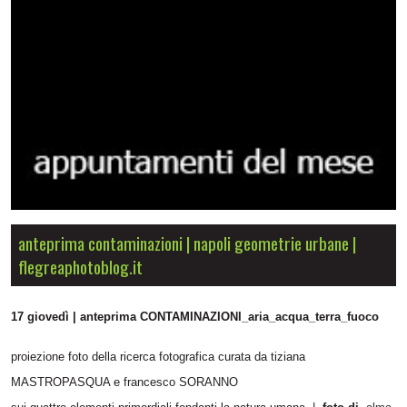
anteprima contaminazioni | napoli geometrie urbane |
flegreaphotoblog.it
17 giovedì | anteprima CONTAMINAZIONI_aria_acqua_terra_fuoco
proiezione foto della ricerca fotografica curata da tiziana
MASTROPASQUA e francesco SORANNO