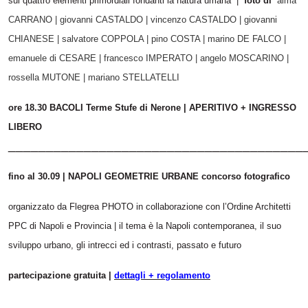
sui quattro elementi primordiali fondanti la natura umana |
foto di
alma
CARRANO | giovanni CASTALDO | vincenzo CASTALDO | giovanni
CHIANESE | salvatore COPPOLA | pino COSTA | marino DE FALCO |
emanuele di CESARE | francesco IMPERATO | angelo MOSCARINO |
rossella MUTONE | mariano STELLATELLI
ore 18.30 BACOLI Terme Stufe di Nerone | APERITIVO + INGRESSO
LIBERO
_______________________________________
fino al 30.09 | NAPOLI GEOMETRIE URBANE concorso fotografico
organizzato da Flegrea PHOTO in collaborazione con l’Ordine Architetti
PPC di Napoli e Provincia | il tema è la Napoli contemporanea, il suo
sviluppo urbano, gli intrecci ed i contrasti, passato e futuro
partecipazione gratuita |
dettagli + regolamento
_______________________________________