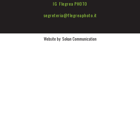
IG Flegrea PHOTO
segreteria@flegreaphoto.it
Website by:
Sokan Communication