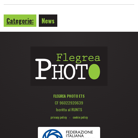
Categorie:
News
FLEGREA PHOTO ETS
CF 96022920639
Iscritta al RUNTS
privacy policy
-
cookie policy