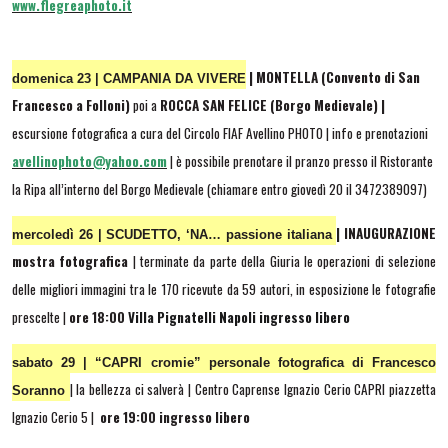
www.flegreaphoto.it
| MONTELLA (Convento di San
domenica 23 | CAMPANIA DA VIVERE
Francesco a Folloni)
poi a
ROCCA SAN FELICE (Borgo Medievale) |
escursione fotografica a cura del Circolo FIAF Avellino PHOTO
| info e prenotazioni
avellinophoto@yahoo.com
| è possibile prenotare il pranzo presso il Ristorante
la Ripa all’interno del Borgo Medievale (chiamare entro giovedì 20 il 3472389097)
| INAUGURAZIONE
mercoledì 26 | SCUDETTO, ‘NA… passione italiana
mostra fotografica
| terminate da parte della Giuria le operazioni di selezione
delle migliori immagini tra le 170 ricevute da 59 autori, in esposizione le fotografie
prescelte |
ore 18:00
Villa Pignatelli Napoli ingresso libero
sabato 29 | “CAPRI cromie” personale fotografica di Francesco
| la bellezza ci salverà | Centro Caprense Ignazio Cerio CAPRI piazzetta
Soranno
Ignazio Cerio 5 |
ore 19:00 ingresso libero