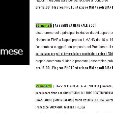
Napoli, indispensabile per partecipare al concorso
ore 18.00 |
Flegrea PHOTO stazione MM Napoli GIANT
26 martedì
| ASSEMBLEA GENERALE SOCI
discuteremo delle principali iniziative da sviluppare pe
Nazionale FIAF a Napoli presso il MANN dal 10 al 14 
l’assemblea eleggerà, su proposta del Presidente, il
carica sono pregati di inviare la loro candidatura entro il 1
proprio contributo di idee e proposte | assemblea pubbl
ore 18.00 |
Flegrea PHOTO stazione MM Napoli GIA
29 venerdì
| JAZZ & BACCALA’ & PHOTO | serata j
in collaborazione con CONNESSIONI CULTURE CONTEMPORANEE f
BRANCACCIO | Maria CAFARO | Maria Rosaria DE LUCA | Aurel
Francesco SORANNO | Giuliana TREGUA