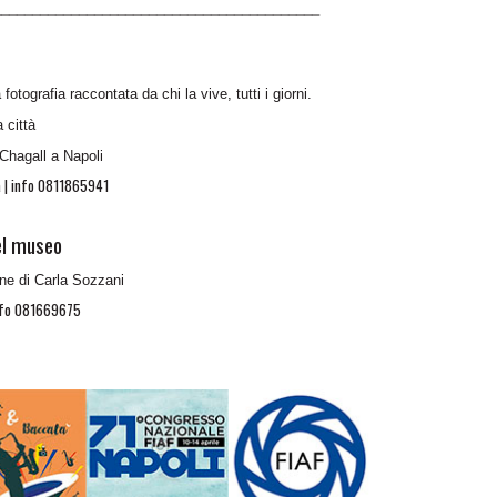
__________________________________________
a fotografia raccontata da chi la vive, tutti i giorni.
 città
 Chagall a Napoli
ta | info 0811865941
el museo
one di Carla Sozzani
 info 081669675