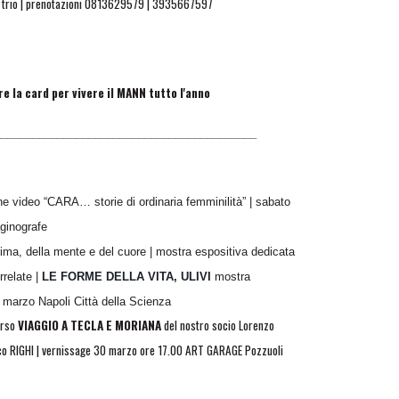
trio |
prenotazioni 0813629579 |
3935667597
e la card per vivere il MANN tutto l'anno
__________________________________________
ne video “CARA… storie di ordinaria femminilità” | sabato
ginografe
nima, della mente e del cuore | mostra espositiva dedicata
rrelate |
LE FORME DELLA VITA, ULIVI
mostra
 marzo Napoli Città della Scienza
orso
VIAGGIO A TECLA E MORIANA
del nostro socio Lorenzo
co RIGHI | vernissage 30 marzo ore 17.00 ART GARAGE Pozzuoli