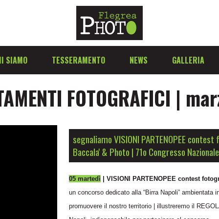
I SIAMO
TESSERAMENTO
NEWS
GALLERIA
AMENTI FOTOGRAFICI | mar
segnaliamo VISIONI PARTENOPEE contest fo
Baccala' & Photo | 71o Congresso Nazionale
05 martedì
| VISIONI PARTENOPEE contest fotogr
un concorso dedicato alla “Birra Napoli” ambientata in
promuovere il nostro territorio | illustreremo il REG