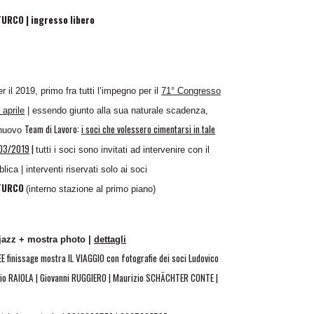
URCO | ingresso libero
r il 2019, primo fra tutti l’impegno per il
71° Congresso
aprile
| essendo giunto alla sua naturale scadenza,
Team di Lavoro:
i soci che volessero cimentarsi in tale
 nuovo
8/03/2019
|
tutti i soci sono invitati ad intervenire con il
ica | interventi riservati solo ai soci
NTURCO
(interno stazione al primo piano)
azz + mostra photo |
dettagli
inissage mostra IL VIAGGIO con fotografie dei soci Ludovico
io RAIOLA | Giovanni RUGGIERO | Maurizio SCHÄCHTER CONTE |