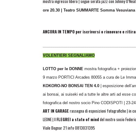
mostra ingresso libero | segue serata jazz con Johnny O’Neal 
ore 20.30 | Teatro SUMMARTE Somma Vesuviana
ANCORA IN TEMPO per iscriversi o rinnovare e ritirar
___________________________________________
VOLENTIERI SEGNALIAMO
LOTTO per le DONNE
mostra fotografica + proiezio
9 marzo PORTICI Arcades 80055 a cura de Le Imma
KOKORO-NO BONSAI TEN 4.0
| esposizione dell’a
ai bonsai, ai suiseki ed a tutte le altre arti ad esse co
fotografica del nostro socio Pino CODISPOTI | 23-24
ART IN GARAGE
rassegna di esposizioni fotografiche | in c
LEONE |
I FLEGREI a state of mind
del nostro socio Federi
Viale Bognar 21
info 0813031395