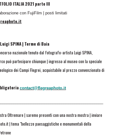
TFOLIO ITALIA 2021 parte III
borazione con FujiFilm | posti limitati
reaphoto.it
Luigi SPINA | Terme di Baia
oncorso nazionale tenuto dal fotografo-artista Luigi SPINA,
 Parco può partecipare chiunque | ingresso al museo con
la speciale
heologico dei Campi Flegrei,
acquistabile al prezzo convenzionato di
bbligatoria
contact@flegreaphoto.it
________________________________________________
stra Oltremare | saremo presenti con una nostra mostra | inviare
oto.it | tema "bellezze paesaggistiche e monumentali della
Petrone