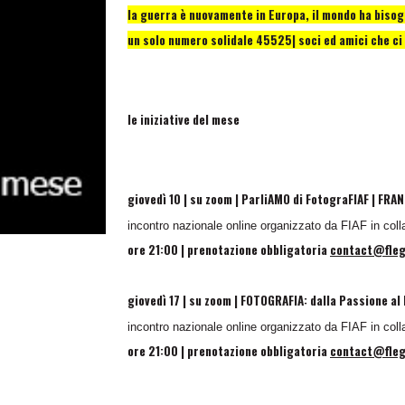
la guerra è nuovamente in Europa, il mondo ha bisogn
un solo numero solidale 45525| soci ed amici che c
le iniziative del mese
giovedì 10 | su zoom | ParliAMO di FotograFIAF | FR
incontro nazionale online organizzato da FIAF in colla
ore 21:00 | prenotazione obbligatoria
contact@fleg
giovedì 17 | su zoom | FOTOGRAFIA: dalla Passione al
incontro nazionale online organizzato da FIAF in colla
ore 21:00 | prenotazione obbligatoria
contact@fleg