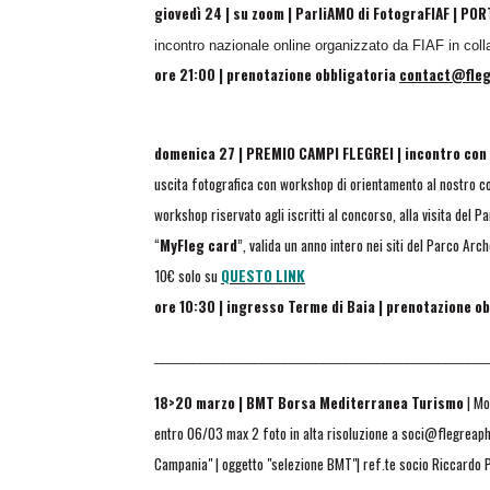
giovedì 24 | su zoom | ParliAMO di FotograFIAF | POR
incontro nazionale online organizzato da FIAF in colla
ore 21:00 | prenotazione obbligatoria
contact@fleg
domenica 27 | PREMIO CAMPI FLEGREI | incontro con 
uscita fotografica con workshop di orientamento al nostro c
workshop riservato agli iscritti al concorso, alla visita del
“
MyFleg card
”, valida un anno intero nei siti del Parco Arc
10€ solo su
QUESTO LINK
ore 10:30 | ingresso Terme di Baia | prenotazione o
___________________________________________
18>20 marzo | BMT Borsa Mediterranea Turismo
| Mo
entro 06/03 max 2 foto in alta risoluzione a soci@flegreaph
Campania" | oggetto "selezione BMT"| ref.te socio Riccardo 