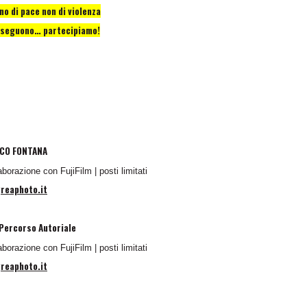
o di pace non di violenza
i seguono… partecipiamo!
ANCO FONTANA
borazione con FujiFilm | posti limitati
reaphoto.it
 Percorso Autoriale
borazione con FujiFilm | posti limitati
reaphoto.it