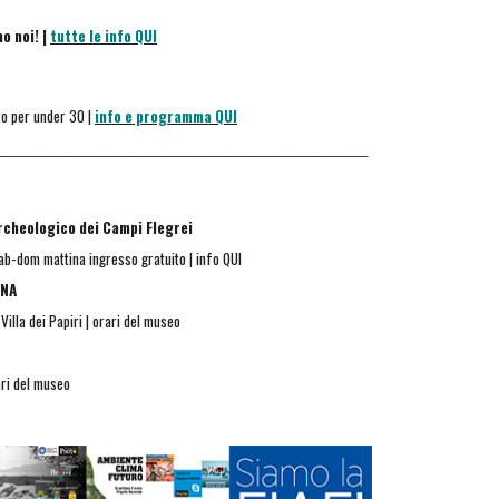
o noi! |
tutte le info QUI
ito per under 30 |
info e programma QUI
________________________________________________
rcheologico dei Campi Flegrei
ab-dom mattina ingresso gratuito | info QUI
INA
illa dei Papiri | orari del museo
ari del museo