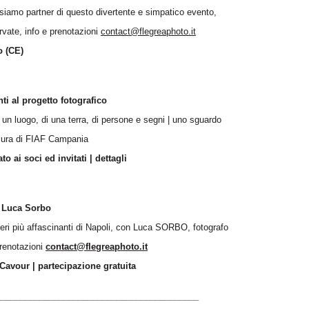
siamo partner di questo divertente e simpatico evento,
rvate, info e prenotazioni
contact@flegreaphoto.it
o (CE)
 al progetto fotografico
in un luogo, di una terra, di persone e segni | uno sguardo
 cura di FIAF Campania
o ai soci ed invitati | dettagli
 Luca Sorbo
tieri più affascinanti di Napoli, con Luca SORBO, fotografo
prenotazioni
contact@flegreaphoto.it
Cavour | partecipazione gratuita
__________________________________________