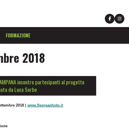
FORMAZIONE
mbre 2018
CAMPANA incontro partecipanti al progetto
nata da Luca Sorbo
settembre
2018 |
www.flegreaphoto.it
ione