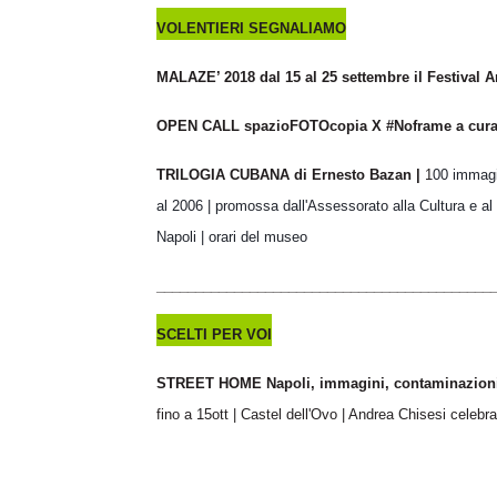
VOLENTIERI SEGNALIAMO
MALAZE’ 2018 dal 15 al 25 settembre il Festival
OPEN CALL spazioFOTOcopia X #Noframe a cura d
TRILOGIA CUBANA di Ernesto Bazan |
1
00 immagin
al 2006 | promossa dall'Assessorato alla Cultura e a
Napoli | orari del museo
___________________________________________
SCELTI PER VOI
STREET HOME Napoli, immagini, contaminazioni d
fino a 15ott | Castel dell'Ovo | Andrea Chisesi celebra 