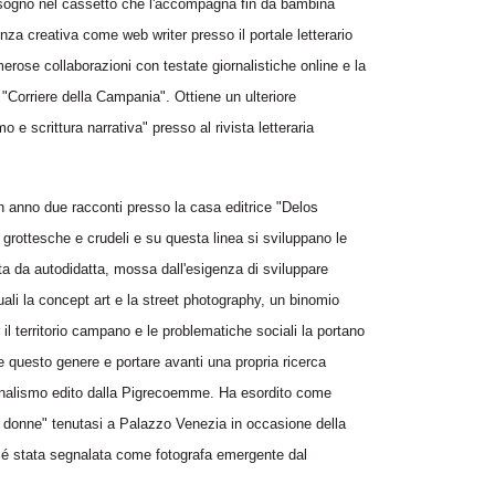
 sogno nel cassetto che l'accompagna fin da bambina
nza creativa come web writer presso il portale letterario
erose collaborazioni con testate giornalistiche online e la
 "Corriere della Campania". Ottiene un ulteriore
e scrittura narrativa" presso al rivista letteraria
un anno due racconti presso la casa editrice "Delos
grottesche e crudeli e su questa linea si sviluppano le
osta da autodidatta, mossa dall'esigenza di sviluppare
quali la concept art e la street photography, un binomio
il territorio campano e le problematiche sociali la portano
re questo genere e portare avanti una propria ricerca
iornalismo edito dalla Pigrecoemme. Ha esordito come
di donne" tenutasi a Palazzo Venezia in occasione della
. é stata segnalata come fotografa emergente dal