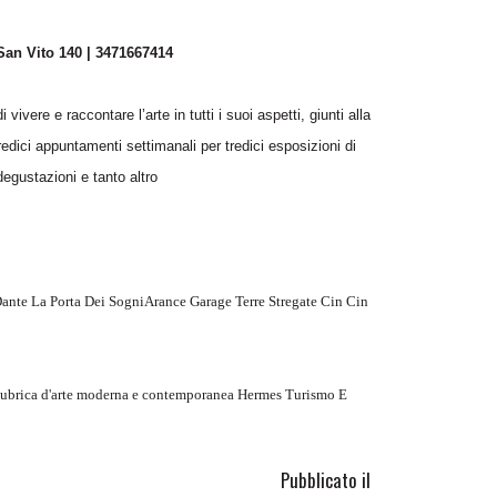
an Vito 140 | 3471667414
ivere e raccontare l’arte in tutti i suoi aspetti, giunti alla
dici appuntamenti settimanali per tredici esposizioni di
egustazioni e tanto altro
ante La Porta Dei SogniArance Garage Terre Stregate Cin Cin
- Rubrica d'arte moderna e contemporanea Hermes Turismo E
Pubblicato il