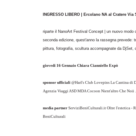
INGRESSO LIBERO | Ercolano NA al Cratere Via S
riparte il NanoArt Festival Concept | un nuovo modo di v
seconda edizione, quest'anno la rassegna prevede: tre
pittura, fotografia, scultura accompagnate da DjSet, d
giovedi 16 Gennaio Chiara Cianniello Expò
sponsor ufficiali
@Harl's Club Lovepins La Cantina di D
Agenzia Viaggi ASD MDA Cocoon Nient'altro Che Noii .
media partner
ServiziBeniCulturali.it Oltre l'estetica 
BeniCulturali