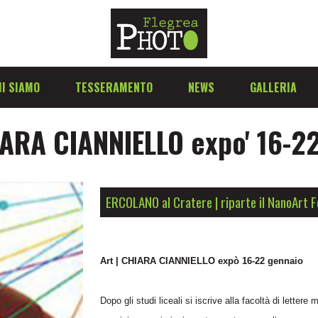
I SIAMO
TESSERAMENTO
NEWS
GALLERIA
IARA CIANNIELLO expo' 16-2
ERCOLANO al Cratere | riparte il NanoArt F
Art | CHIARA CIANNIELLO expò 16-22 gennaio
Dopo gli studi liceali si iscrive alla facoltà di lette