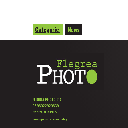
Categorie:
News
FLEGREA PHOTO ETS
CF 96022920639
Iscritta al RUNTS
privacy policy
-
cookie policy