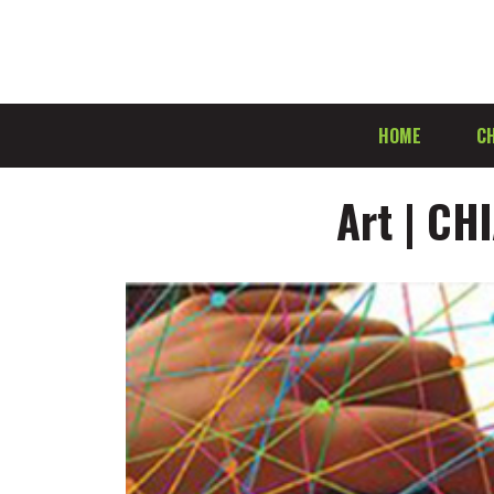
HOME
CH
Art | CH