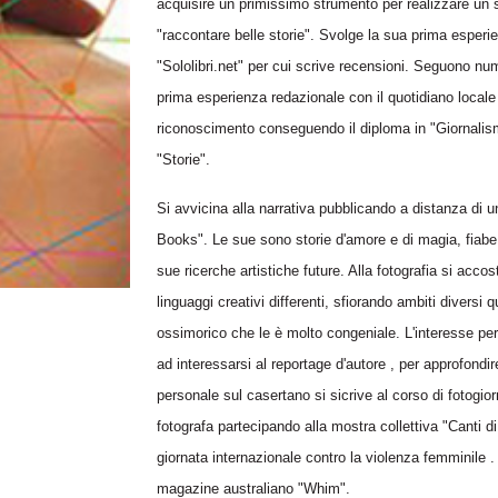
acquisire un primissimo strumento per realizzare un
"raccontare belle storie". Svolge la sua prima esperie
"Sololibri.net" per cui scrive recensioni. Seguono num
prima esperienza redazionale con il quotidiano locale
riconoscimento conseguendo il diploma in "Giornalismo 
"Storie".
Si avvicina alla narrativa pubblicando a distanza di 
Books". Le sue sono storie d'amore e di magia, fiabe 
sue ricerche artistiche future. Alla fotografia si acc
linguaggi creativi differenti, sfiorando ambiti diversi 
ossimorico che le è molto congeniale. L'interesse per 
ad interessarsi al reportage d'autore , per approfondi
personale sul casertano si sicrive al corso di fotog
fotografa partecipando alla mostra collettiva "Canti 
giornata internazionale contro la violenza femminile 
magazine australiano "Whim".