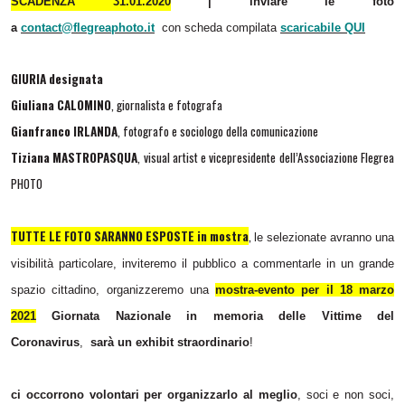
SCADENZA 31.01.2020
| inviare le foto
a
contact@flegreaphoto.it
con scheda compilata
scaricabile QUI
GIURIA designata
Giuliana CALOMINO
, giornalista e fotografa
Gianfranco IRLANDA
, fotografo e sociologo della comunicazione
Tiziana MASTROPASQUA
, visual artist e vicepresidente dell’Associazione Flegrea
PHOTO
TUTTE LE FOTO SARANNO ESPOSTE in mostra
,
le selezionate avranno una
visibilità particolare, inviteremo il pubblico a commentarle in un grande
spazio cittadino, organizzeremo una
mostra-evento per il 18 marzo
2021
Giornata Nazionale in memoria delle Vittime del
Coronavirus
,
sarà un exhibit straordinario
!
ci occorrono volontari per organizzarlo al meglio
, soci e non soci,