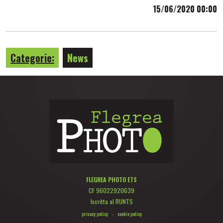
15/06/2020 00:00
Categorie:
News
FLEGREA PHOTO ETS
CF 96022920639
Iscritta al RUNTS
privacy policy
-
cookie policy