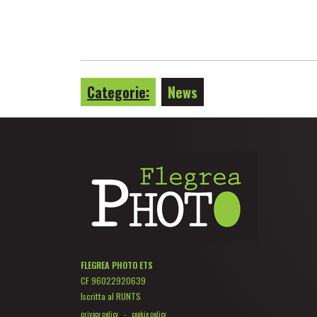
Categorie:
News
FLEGREA PHOTO ETS
CF 96022920639
Iscritta al RUNTS
privacy policy
-
cookie policy