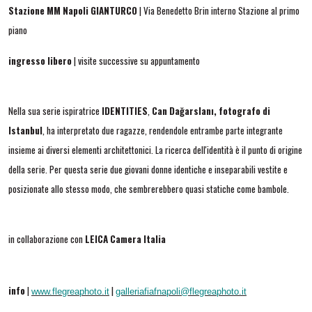
Stazione MM Napoli GIANTURCO
| Via Benedetto Brin interno Stazione al primo
piano
ingresso libero
| visite successive su appuntamento
Nella sua serie ispiratrice
IDENTITIES
,
Can Dağarslanı, fotografo di
Istanbul
, ha interpretato due ragazze, rendendole entrambe parte integrante
insieme ai diversi elementi architettonici. La ricerca dell'identità è il punto di origine
della serie. Per questa serie due giovani donne identiche e inseparabili vestite e
posizionate allo stesso modo, che sembrerebbero quasi statiche come bambole.
in collaborazione con
LEICA Camera Italia
info
|
|
www.flegreaphoto.it
galleriafiafnapoli@flegreaphoto.it