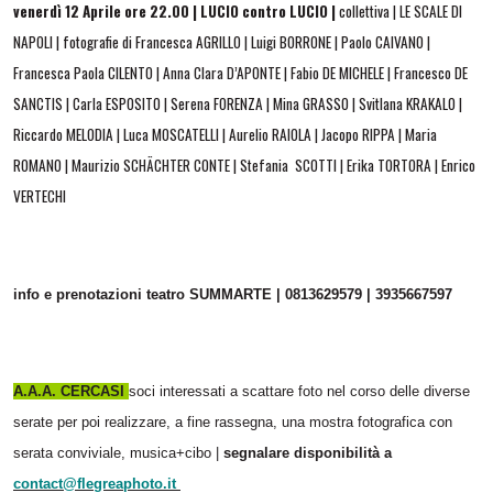
venerdì 12 Aprile ore 22.00 | LUCIO contro LUCIO |
collettiva | LE SCALE DI
NAPOLI | fotografie di Francesca AGRILLO | Luigi BORRONE | Paolo CAIVANO |
Francesca Paola CILENTO | Anna Clara D’APONTE | Fabio DE MICHELE | Francesco DE
SANCTIS | Carla ESPOSITO | Serena FORENZA | Mina GRASSO | Svitlana KRAKALO |
Riccardo MELODIA | Luca MOSCATELLI | Aurelio RAIOLA | Jacopo RIPPA | Maria
ROMANO | Maurizio SCHÄCHTER CONTE | Stefania SCOTTI | Erika TORTORA | Enrico
VERTECHI
info e prenotazioni teatro SUMMARTE | 0813629579 | 3935667597
A.A.A. CERCASI
soci interessati a scattare foto nel corso delle diverse
serate per poi realizzare, a fine rassegna, una mostra fotografica con
serata conviviale, musica+cibo |
segnalare disponibilità a
contact@flegreaphoto.it