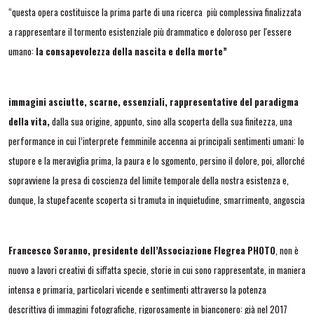
“questa opera costituisce la prima parte di una ricerca più complessiva finalizzata
a rappresentare il tormento esistenziale più drammatico e doloroso per l'essere
umano:
la consapevolezza della nascita e della morte”
immagini asciutte, scarne, essenziali, rappresentative del paradigma
della vita,
dalla sua origine, appunto, sino alla scoperta della sua finitezza, una
performance in cui l’interprete femminile accenna ai principali sentimenti umani: lo
stupore e la meraviglia prima, la paura e lo sgomento, persino il dolore, poi, allorché
sopravviene la presa di coscienza del limite temporale della nostra esistenza e,
dunque, la stupefacente scoperta si tramuta in inquietudine, smarrimento, angoscia
Francesco Soranno, presidente dell’Associazione Flegrea PHOTO
, non è
nuovo a lavori creativi di siffatta specie, storie in cui sono rappresentate, in maniera
intensa e primaria, particolari vicende e sentimenti attraverso la potenza
descrittiva di immagini fotografiche, rigorosamente in bianconero: già nel 2017