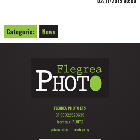
02/11/2015 00:00
Categorie:
News
FLEGREA PHOTO ETS
CF 96022920639
Iscritta al RUNTS
privacy policy
-
cookie policy