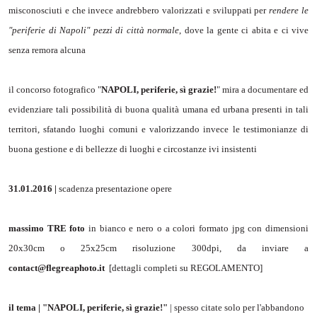
misconosciuti e che invece andrebbero valorizzati e sviluppati per
rendere le
"periferie di Napoli" pezzi di città normale
, dove la gente ci abita e ci vive
senza remora alcuna
il concorso fotografico "
NAPOLI, periferie, sì grazie!
" mira a documentare ed
evidenziare tali possibilità di buona qualità umana ed urbana presenti in tali
territori, sfatando luoghi comuni e valorizzando invece le testimonianze di
buona gestione e di bellezze di luoghi e circostanze ivi insistenti
31.01.2016 |
scadenza presentazione opere
massimo TRE foto
in bianco e nero o a colori formato jpg con dimensioni
20x30cm o 25x25cm risoluzione 300dpi, da inviare a
contact@flegreaphoto.it
[dettagli completi su REGOLAMENTO]
il tema | "NAPOLI, periferie, sì grazie!"
| spesso citate solo per l'abbandono