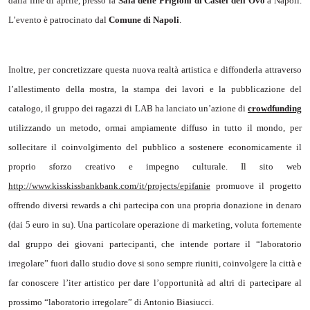
dalla fine di aprile, presso la
Sala delle Prigioni di Castel dell’Ovo
a Napoli.
L’evento è patrocinato dal
Comune di Napoli
.
Inoltre, per concretizzare questa nuova realtà artistica e diffonderla attraverso
l’allestimento della mostra, la stampa dei lavori e la pubblicazione del
catalogo, il gruppo dei ragazzi di LAB ha lanciato un’azione di
crowdfunding
utilizzando un metodo, ormai ampiamente diffuso in tutto il mondo, per
sollecitare il coinvolgimento del pubblico a sostenere economicamente il
proprio sforzo creativo e impegno culturale. Il sito web
http://www.kisskissbankbank.com/it/projects/epifanie
promuove il progetto
offrendo diversi rewards a chi partecipa con una propria donazione in denaro
(dai 5 euro in su). Una particolare operazione di marketing, voluta fortemente
dal gruppo dei giovani partecipanti, che intende portare il “laboratorio
irregolare” fuori dallo studio dove si sono sempre riuniti, coinvolgere la città e
far conoscere l’iter artistico per dare l’opportunità ad altri di partecipare al
prossimo “laboratorio irregolare” di Antonio Biasiucci.