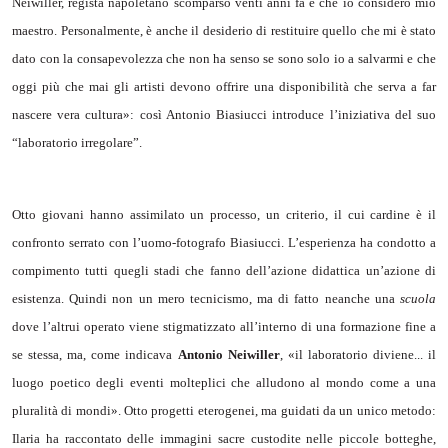
Neiwiller, regista napoletano scomparso venti anni fa e che io considero mio
maestro. Personalmente, è anche il desiderio di restituire quello che mi è stato
dato con la consapevolezza che non ha senso se sono solo io a salvarmi e che
oggi più che mai gli artisti devono offrire una disponibilità che serva a far
nascere vera cultura»: così Antonio Biasiucci introduce l’iniziativa del suo
“laboratorio irregolare”.
Otto giovani hanno assimilato un processo, un criterio, il cui cardine è il
confronto serrato con l’uomo-fotografo Biasiucci. L’esperienza ha condotto a
compimento tutti quegli stadi che fanno dell’azione didattica un’azione di
esistenza. Quindi non un mero tecnicismo, ma di fatto neanche una
scuola
dove l’altrui operato viene stigmatizzato all’interno di una formazione fine a
se stessa, ma, come indicava
Antonio Neiwiller
, «il laboratorio diviene... il
luogo poetico degli eventi molteplici che alludono al mondo come a una
pluralità di mondi». Otto progetti eterogenei, ma guidati da un unico metodo:
Ilaria ha raccontato delle immagini sacre custodite nelle piccole botteghe,