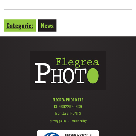
Categorie:
News
FLEGREA PHOTO ETS
CF 96022920639
Iscritta al RUNTS
privacy policy
-
cookie policy