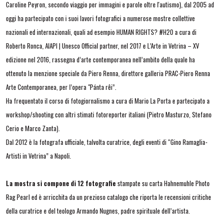
Caroline Peyron, secondo viaggio per immagini e parole oltre l'autismo), dal 2005 ad
oggi ha partecipato con i suoi lavori fotografici a numerose mostre collettive
nazionali ed internazionali, quali ad esempio HUMAN RIGHTS? #H2O a cura di
Roberto Ronca, AIAPI | Unesco Official partner, nel 2017 e L’Arte in Vetrina – XV
edizione nel 2016, rassegna d’arte contemporanea nell’ambito della quale ha
ottenuto la menzione speciale da Piero Renna, direttore galleria PRAC-Piero Renna
Arte Contemporanea, per l’opera "Pánta rêi”.
Ha frequentato il corso di fotogiornalismo a cura di Mario La Porta e partecipato a
workshop/shooting con altri stimati fotoreporter italiani (Pietro Masturzo, Stefano
Cerio e Marco Zanta).
Dal 2012 è la fotografa ufficiale, talvolta curatrice, degli eventi di “Gino Ramaglia-
Artisti in Vetrina” a Napoli.
La mostra si compone di 12 fotografie
stampate su carta Hahnemuhle Photo
Rag Pearl ed è arricchita da un prezioso catalogo che riporta le recensioni critiche
della curatrice e del teologo Armando Nugnes, padre spirituale dell’artista.