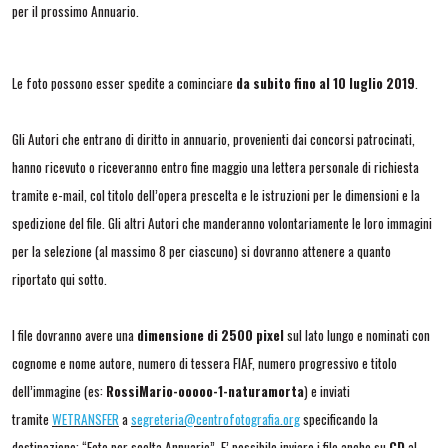
per il prossimo Annuario.
Le foto possono esser spedite a cominciare
da subito fino al 10 luglio 2019
.
Gli Autori che entrano di diritto in annuario, provenienti dai concorsi patrocinati,
hanno ricevuto o riceveranno entro fine maggio una lettera personale di richiesta
tramite e-mail, col titolo dell’opera prescelta e le istruzioni per le dimensioni e la
spedizione del file. Gli altri Autori che manderanno volontariamente le loro immagini
per la selezione (al massimo 8 per ciascuno) si dovranno attenere a quanto
riportato qui sotto.
I file dovranno avere una
dimensione di 2500 pixel
sul lato lungo e nominati con
cognome e nome autore, numero di tessera FIAF, numero progressivo e titolo
dell’immagine (es:
RossiMario-ooooo-1-naturamorta
) e inviati
tramite
WETRANSFER
a
segreteria@centrofotografia.org
specificando la
destinazione: “
Foto per scelta Annuario
”. E’ possibile inviare i file anche su
CD
al