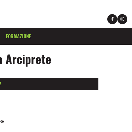
FORMAZIONE
a Arciprete
7
te